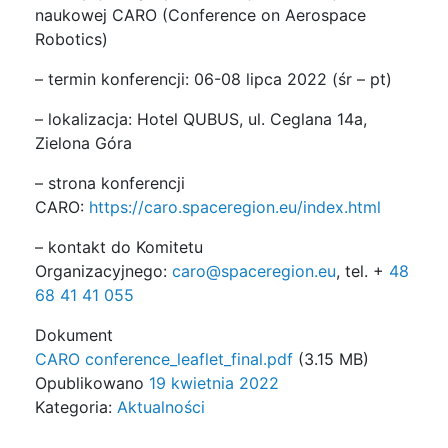
naukowej CARO (Conference on Aerospace
Robotics)
– termin konferencji: 06-
08 lipca 2022
(śr –
pt
)
– lokalizacja: Hotel QUBUS, ul. Ceglana 14a,
Zielona Góra
– strona konferencji
CARO:
https://caro.spaceregion.eu/index.html
– kontakt do Komitetu
Organizacyjnego:
caro@spaceregion.eu
, tel. +
48
68 41 41 055
Dokument
CARO conference_leaflet_final.pdf
(3.15 MB)
Opublikowano
19 kwietnia 2022
Kategoria:
Aktualności