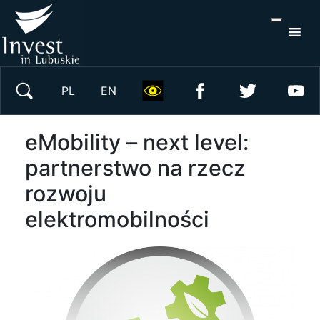
S
×
Wyszukaj w serwisie
PL
EN
eMobility – next level:
partnerstwo na rzecz
rozwoju
elektromobilności