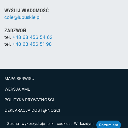
WYŚLIJ WIADOMOŚĆ
coie@lubuskie.pl
ZADZWOŃ
tel.
+48 68 456 54 62
tel.
+48 68 456 51 98
MAPA SERWISU
WERSJA XML
POLITYKA PRYWATNOŚCI
DEKLARACJA DOSTĘPNOŚCI
BADANIE SATSFAKCJI KLIENTA
Strona wykorzystuje pliki cookies. W każdym
Rozumiem