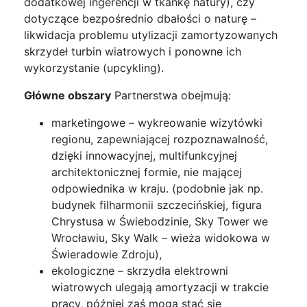
dodatkowej ingerencji w tkankę natury), czy
dotyczące bezpośrednio dbałości o naturę –
likwidacja problemu utylizacji zamortyzowanych
skrzydeł turbin wiatrowych i ponowne ich
wykorzystanie (upcykling).
Główne obszary
Partnerstwa obejmują:
marketingowe – wykreowanie wizytówki
regionu, zapewniającej rozpoznawalność,
dzięki innowacyjnej, multifunkcyjnej
architektonicznej formie, nie mającej
odpowiednika w kraju. (podobnie jak np.
budynek filharmonii szczecińskiej, figura
Chrystusa w Świebodzinie, Sky Tower we
Wrocławiu, Sky Walk – wieża widokowa w
Świeradowie Zdroju),
ekologiczne – skrzydła elektrowni
wiatrowych ulegają amortyzacji w trakcie
pracy, później zaś mogą stać się