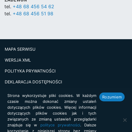
tel.
+48 68 456 54 62
tel.
+48 68 456 51 98
MAPA SERWISU
WERSJA XML
POLITYKA PRYWATNOŚCI
DEKLARACJA DOSTĘPNOŚCI
BADANIE SATSFAKCJI KLIENTA
Strona wykorzystuje pliki cookies. W każdym
Rozumiem
czasie można dokonać zmiany ustaleń
Projekt i realizacja:
netkoncept.com
dotyczących plików cookies. Więcej informacji
dotyczących plików cookies jak i tych
związanych ze zmianą ustawień przeglądarki
znajduje się w
polityce prywatności
. Dalsze
korzystanie z niniejszej strony bez zmiany