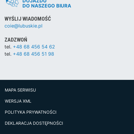
DOJAZDU
DO NASZEGO BIURA
WYŚLIJ WIADOMOŚĆ
coie@lubuskie.pl
ZADZWOŃ
tel.
+48 68 456 54 62
tel.
+48 68 456 51 98
MAPA SERWISU
WERSJA XML
POLITYKA PRYWATNOŚCI
DEKLARACJA DOSTĘPNOŚCI