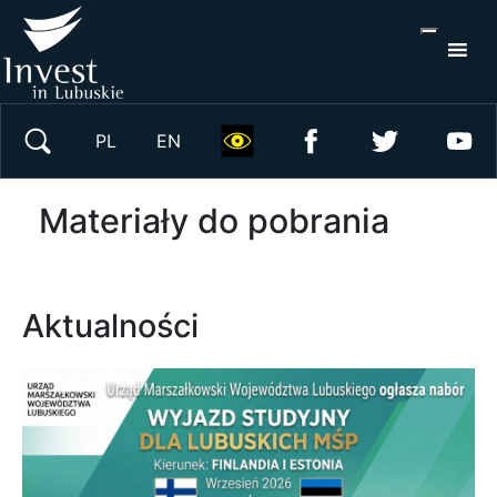
S
×
Wyszukaj w serwisie
PL
EN
Materiały do pobrania
Aktualności