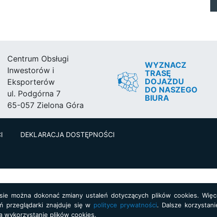
Centrum Obsługi
WYZNACZ
Inwestorów i
TRASĘ
DOJAZDU
Eksporterów
DO NASZEGO
ul. Podgórna 7
BIURA
65-057 Zielona Góra
I
DEKLARACJA DOSTĘPNOŚCI
asie można dokonać zmiany ustaleń dotyczących plików cookies. Więce
ń przeglądarki znajduje się w
polityce prywatności
. Dalsze korzystani
a wykorzystanie plików cookies.