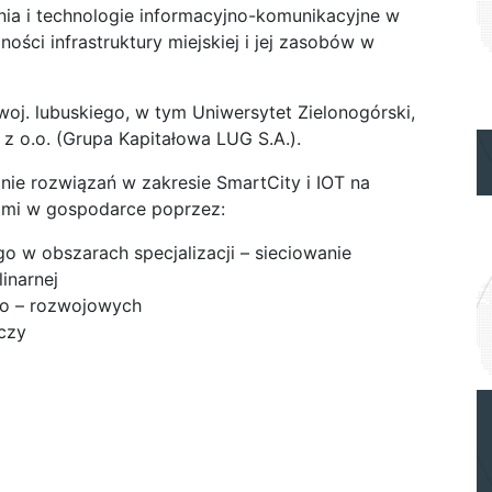
nia i technologie informacyjno-komunikacyjne w
ości infrastruktury miejskiej i jej zasobów w
oj. lubuskiego, w tym Uniwersytet Zielonogórski,
 z o.o. (Grupa Kapitałowa LUG S.A.).
ie rozwiązań w zakresie SmartCity i IOT na
bami w gospodarce poprzez:
 w obszarach specjalizacji – sieciowanie
inarnej
o – rozwojowych
eczy