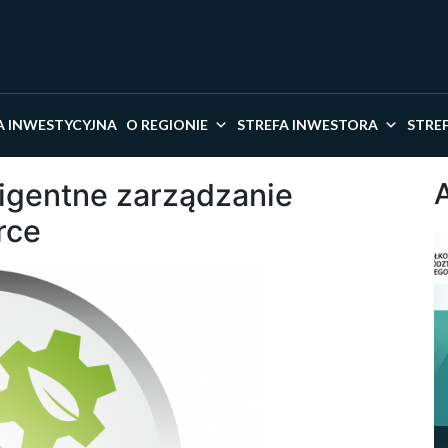
kaj w serwisie
A INWESTYCYJNA
O REGIONIE
STREFA INWESTORA
STRE
eligentne zarządzanie
rce