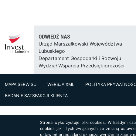
ODWIEDŹ NAS
Urząd Marszałkowski Województwa
Lubuskiego
Departament Gospodarki i Rozwoju
Wydział Wsparcia Przedsiębiorczości
MAPA SERWISU
WERSJA XML
POLITYKA PRYWATNOŚC
BADANIE SATSFAKCJI KLIENTA
Strona wykorzystuje pliki cookies. W każdym cz
cookies jak i tych związanych ze zmianą ustawie
ustawień przeglądarki oznacza wyrażenie zgody n