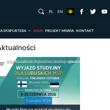
S
PL
EN
×
FA EKSPORTERA
MISJE
PROJEKT MSWIA
KONTAKT
Aktualności
5 sierpnia 2026
Wyniki firm na wyjazd studyjny do