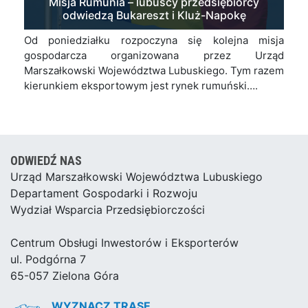
Misja Rumunia – lubuscy przedsiębiorcy
odwiedzą Bukareszt i Kluż-Napokę
Od poniedziałku rozpoczyna się kolejna misja
gospodarcza organizowana przez Urząd
Marszałkowski Województwa Lubuskiego. Tym razem
kierunkiem eksportowym jest rynek rumuński….
ODWIEDŹ NAS
Urząd Marszałkowski Województwa Lubuskiego
Departament Gospodarki i Rozwoju
Wydział Wsparcia Przedsiębiorczości
Centrum Obsługi Inwestorów i Eksporterów
ul. Podgórna 7
65-057 Zielona Góra
WYZNACZ TRASĘ