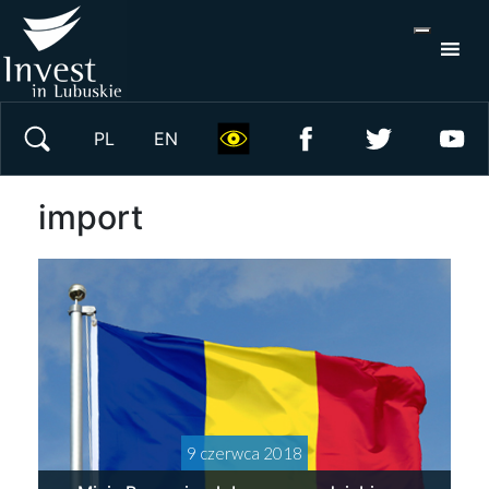
S
×
Wyszukaj w serwisie
PL
EN
import
9 czerwca 2018