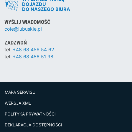
DOJAZDU
DO NASZEGO BIURA
WYŚLIJ WIADOMOŚĆ
coie@lubuskie.pl
ZADZWOŃ
tel.
+48 68 456 54 62
tel.
+48 68 456 51 98
MAPA SERWISU
WERSJA XML
POLITYKA PRYWATNOŚCI
DEKLARACJA DOSTĘPNOŚCI