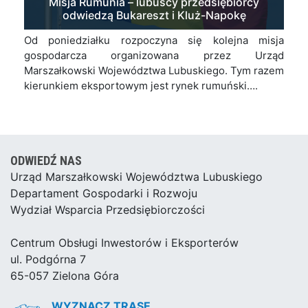
Misja Rumunia – lubuscy przedsiębiorcy
odwiedzą Bukareszt i Kluż-Napokę
Od poniedziałku rozpoczyna się kolejna misja
gospodarcza organizowana przez Urząd
Marszałkowski Województwa Lubuskiego. Tym razem
kierunkiem eksportowym jest rynek rumuński….
ODWIEDŹ NAS
Urząd Marszałkowski Województwa Lubuskiego
Departament Gospodarki i Rozwoju
Wydział Wsparcia Przedsiębiorczości
Centrum Obsługi Inwestorów i Eksporterów
ul. Podgórna 7
65-057 Zielona Góra
WYZNACZ TRASĘ