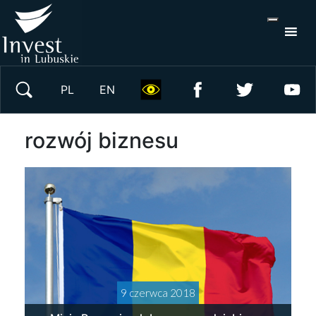
S
×
Wyszukaj w serwisie
PL
EN
rozwój biznesu
9 czerwca 2018