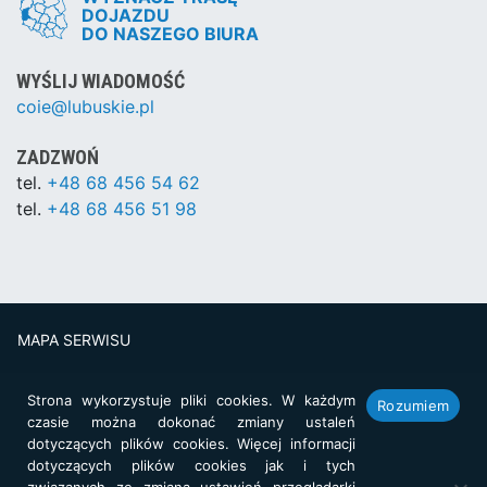
DOJAZDU
DO NASZEGO BIURA
WYŚLIJ WIADOMOŚĆ
coie@lubuskie.pl
ZADZWOŃ
tel.
+48 68 456 54 62
tel.
+48 68 456 51 98
MAPA SERWISU
WERSJA XML
Strona wykorzystuje pliki cookies. W każdym
Rozumiem
POLITYKA PRYWATNOŚCI
czasie można dokonać zmiany ustaleń
dotyczących plików cookies. Więcej informacji
DEKLARACJA DOSTĘPNOŚCI
dotyczących plików cookies jak i tych