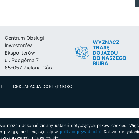
Centrum Obsługi
WYZNACZ
Inwestorów i
TRASĘ
DOJAZDU
Eksporterów
DO NASZEGO
ul. Podgórna 7
BIURA
65-057 Zielona Góra
I
DEKLARACJA DOSTĘPNOŚCI
asie można dokonać zmiany ustaleń dotyczących plików cookies. Więce
ń przeglądarki znajduje się w
polityce prywatności
. Dalsze korzystani
a wykorzystanie plików cookies.