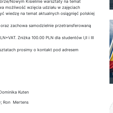
rze/Nowym Kisielinie warsztaty na temat
wa możliwość wzięcia udziału w zajęciach
ć wiedzę na temat aktualnych osiągnięć polskiej
t oraz zachowa samodzielnie przetransferowaną
N+VAT. Zniżka 100.00 PLN dla studentów I,II i III
ztatach prosimy o kontakt pod adresem
; Dominika Kuten
N); Ron Mertens