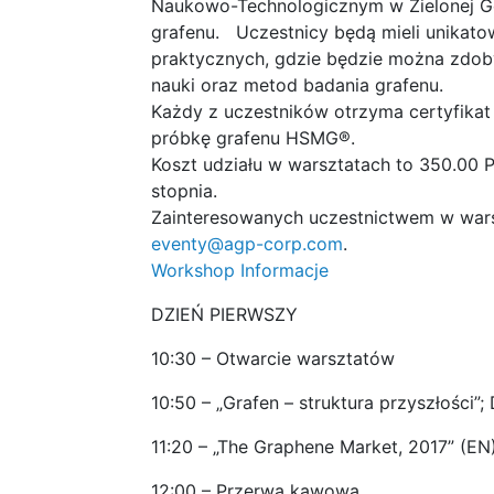
Naukowo-Technologicznym w Zielonej Gó
grafenu. Uczestnicy będą mieli unikato
praktycznych, gdzie będzie można zdoby
nauki oraz metod badania grafenu.
Każdy z uczestników otrzyma certyfika
próbkę grafenu HSMG®.
Koszt udziału w warsztatach to 350.00 PL
stopnia.
Zainteresowanych uczestnictwem w wars
eventy@agp-corp.com
.
Workshop Informacje
DZIEŃ PIERWSZY
10:30 – Otwarcie warsztatów
10:50 – „Grafen – struktura przyszłości”
11:20 – „The Graphene Market, 2017” (E
12:00 – Przerwa kawowa