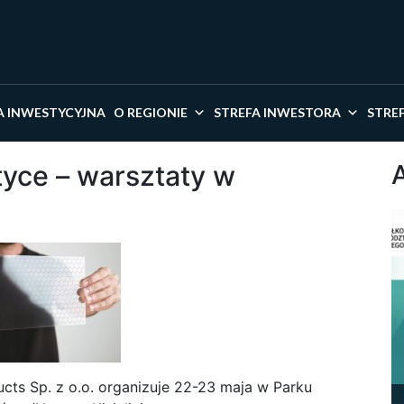
kaj w serwisie
A INWESTYCYJNA
O REGIONIE
STREFA INWESTORA
STRE
ktyce – warsztaty w
ts Sp. z o.o. organizuje 22-23 maja w Parku