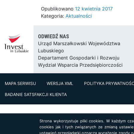
Opublikowano
12 kwietnia 2017
Kategoria:
Aktualności
ODWIEDŹ NAS
Urząd Marszałkowski Województwa
Lubuskiego
Departament Gospodarki i Rozwoju
Wydział Wsparcia Przedsiębiorczości
MAPA SERWISU
WERSJA XML
POLITYKA PRYWATNOŚC
BADANIE SATSFAKCJI KLIENTA
Strona wykorzystuje pliki cookies. W każdym cz
cookies jak i tych związanych ze zmianą ustawie
ustawień przeglądarki oznacza wyrażenie zgody n