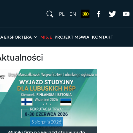
S
PL
EN
×
FA EKSPORTERA
MISJE
PROJEKT MSWIA
KONTAKT
Aktualności
5 sierpnia 2026
Wyniki firm na wyjazd studyjny do