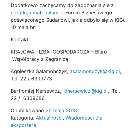
Dodatkowo zachęcamy do zapoznania się z
notatką i materiałami
z Forum Biznesowego
poświęconego Sudanowi, jakie odbyło się w KIGu
10 maja br.
Kontakt:
KRAJOWA IZBA GOSPODARCZA – Biuro
Współpracy z Zagranicą
Agnieszka Salamończyk,
asalamonczyk@kig.pl
,
Tel. 22 / 6309773
Bartłomiej Nersewicz,
bnersewicz@kig.pl
, Tel.
22 / 6309686
Opublikowano
25 maja 2018
Kategoria:
Aktualności
,
Wiadomości dla
eksportera