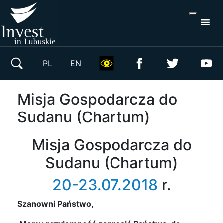
S
×
Wyszukaj w serwisie
PL
EN
Misja Gospodarcza do
Sudanu (Chartum)
Misja Gospodarcza do
Sudanu (Chartum)
20-23.07.2018
r.
Szanowni Państwo,