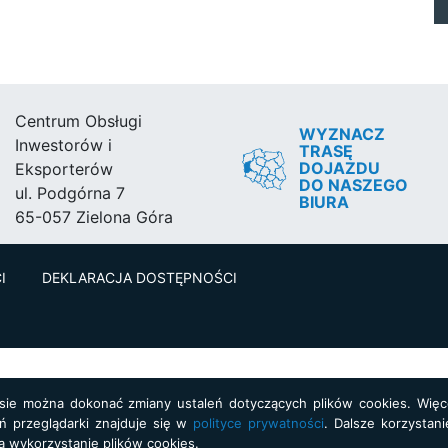
Centrum Obsługi
WYZNACZ
Inwestorów i
TRASĘ
DOJAZDU
Eksporterów
DO NASZEGO
ul. Podgórna 7
BIURA
65-057 Zielona Góra
I
DEKLARACJA DOSTĘPNOŚCI
asie można dokonać zmiany ustaleń dotyczących plików cookies. Więce
ń przeglądarki znajduje się w
polityce prywatności
. Dalsze korzystani
a wykorzystanie plików cookies.