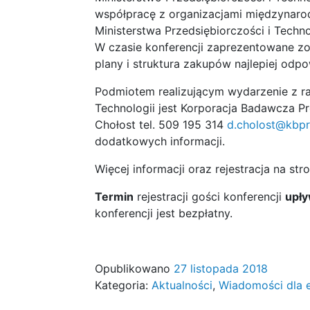
współpracę z organizacjami międzynarod
Ministerstwa Przedsiębiorczości i Techno
W czasie konferencji zaprezentowane z
plany i struktura zakupów najlepiej odp
Podmiotem realizującym wydarzenie z ram
Technologii jest Korporacja Badawcza P
Chołost tel. 509 195 314
d.cholost@kbpr
dodatkowych informacji.
Więcej informacji oraz rejestracja na str
Termin
rejestracji gości konferencji
upły
konferencji jest bezpłatny.
Opublikowano
27 listopada 2018
Kategoria:
Aktualności
,
Wiadomości dla 