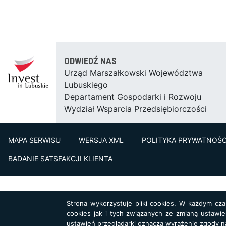
ODWIEDŹ NAS
Urząd Marszałkowski Województwa
Lubuskiego
Departament Gospodarki i Rozwoju
Wydział Wsparcia Przedsiębiorczości
MAPA SERWISU
WERSJA XML
POLITYKA PRYWATNOŚC
BADANIE SATSFAKCJI KLIENTA
Strona wykorzystuje pliki cookies. W każdym cz
cookies jak i tych związanych ze zmianą ustawie
ustawień przeglądarki oznacza wyrażenie zgody n