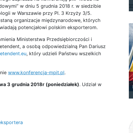
owymi” w dniu 5 grudnia 2018 r. w siedzibie
logii w Warszawie przy Pl. 3 Krzyży 3/5.
ostaną organizacje międzynarodowe, których
owiadają potencjałowi polskim eksporterom.
ienia Ministerstwa Przedsiębiorczości i
retendent, a osobą odpowiedzialną Pan Dariusz
etendent.eu
, który udzieli Państwu wszelkich
onie
www.konferencja-mpit.pl
.
wa 3 grudnia 2018r (poniedziałek)
. Udział w
eksportera