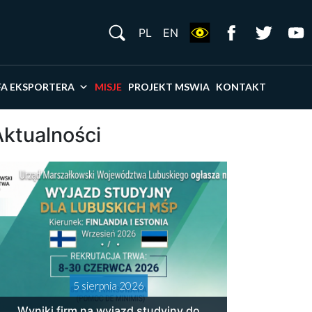
S
PL
EN
×
FA EKSPORTERA
MISJE
PROJEKT MSWIA
KONTAKT
Aktualności
5 sierpnia 2026
Wyniki firm na wyjazd studyjny do