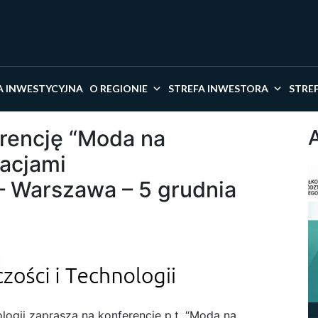
kaj w serwisie
A INWESTYCYJNA
O REGIONIE
STREFA INWESTORA
STRE
rencję “Moda na
acjami
 Warszawa – 5 grudnia
logii zaprasza na konferencję p.t. “Moda na