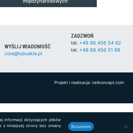
międzynarodowych”
ZADZWOŃ
tel.
+48 68 456 54 62
WYŚLIJ WIADOMOŚĆ
tel.
+48 68 456 51 98
coie@lubuskie.pl
Projekt i realizacja:
netkoncept.com
j informacji dotyczących plików
e z niniejszej strony bez zmiany
Rozumiem