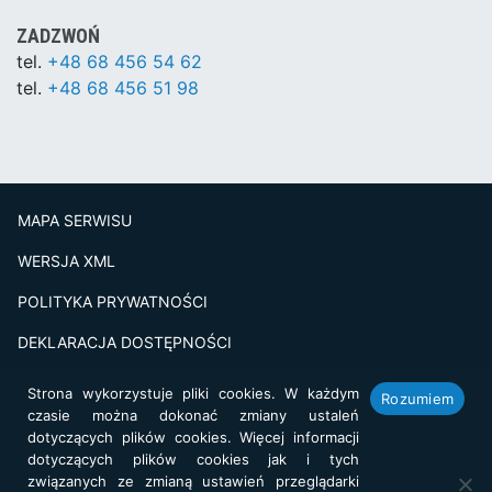
ZADZWOŃ
tel.
+48 68 456 54 62
tel.
+48 68 456 51 98
MAPA SERWISU
WERSJA XML
POLITYKA PRYWATNOŚCI
DEKLARACJA DOSTĘPNOŚCI
BADANIE SATSFAKCJI KLIENTA
Strona wykorzystuje pliki cookies. W każdym
Rozumiem
czasie można dokonać zmiany ustaleń
Projekt i realizacja:
netkoncept.com
dotyczących plików cookies. Więcej informacji
dotyczących plików cookies jak i tych
związanych ze zmianą ustawień przeglądarki