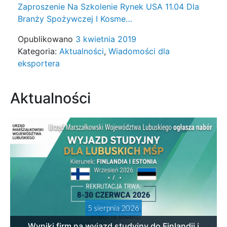
Zaproszenie Na Szkolenie Rynek USA 11.04 Dla
Branży Spożywczej I Kosme…
Opublikowano
3 kwietnia 2019
Kategoria:
Aktualności
,
Wiadomości dla
eksportera
Aktualności
5 sierpnia 2026
Wyniki firm na wyjazd studyjny do Finlandii i