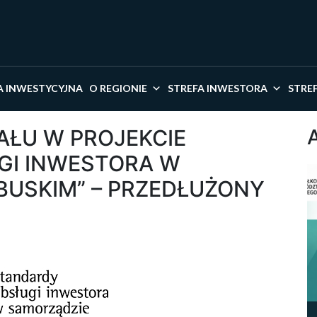
kaj w serwisie
A INWESTYCYJNA
O REGIONIE
STREFA INWESTORA
STRE
AŁU W PROJEKCIE
GI INWESTORA W
USKIM” – PRZEDŁUŻONY