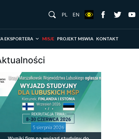
S
PL
EN
×
FA EKSPORTERA
MISJE
PROJEKT MSWIA
KONTAKT
Aktualności
5 sierpnia 2026
Wyniki firm na wyjazd studyjny do