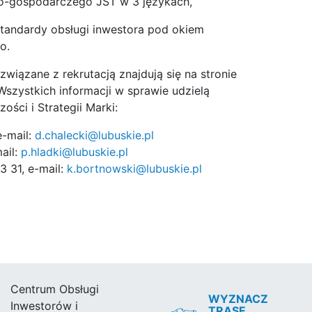
no-gospodarczego JST w 3 językach,
tandardy obsługi inwestora pod okiem
o.
wiązane z rekrutacją znajdują się na stronie
 Wszystkich informacji w sprawie udzielą
ści i Strategii Marki:
e-mail:
d.chalecki@lubuskie.pl
ail:
p.hladki@lubuskie.pl
3 31, e-mail:
k.bortnowski@lubuskie.pl
Centrum Obsługi
WYZNACZ
Inwestorów i
TRASĘ