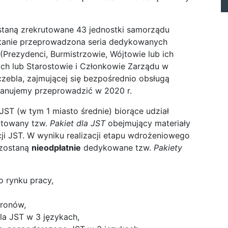
staną zrekrutowane 43 jednostki samorządu
zostanie przeprowadzona seria dedykowanych
(Prezydenci, Burmistrzowie, Wójtowie lub ich
ch lub Starostowie i Członkowie Zarządu w
zebla, zajmującej się bezpośrednio obsługą
lanujemy przeprowadzić w 2020 r.
T (w tym 1 miasto średnie) biorące udział
gotowany tzw.
Pakiet dla JST
obejmujący materiały
ji JST. W wyniku realizacji etapu wdrożeniowego
 zostaną
nieodpłatnie
dedykowane tzw.
Pakiet
y
o rynku pracy,
dronów,
a JST w 3 językach,