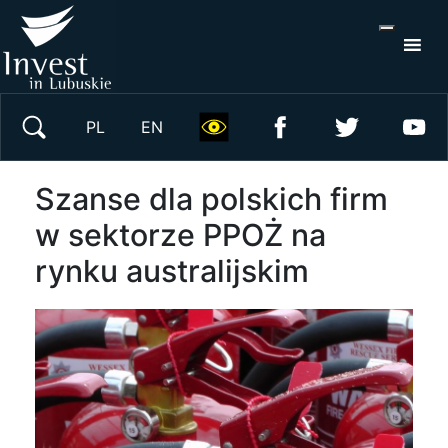
S
×
Wyszukaj w serwisie
PL
EN
Szanse dla polskich firm
w sektorze PPOŻ na
rynku australijskim