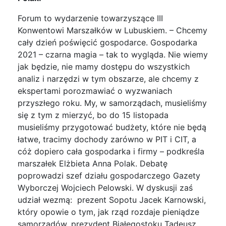
Forum to wydarzenie towarzyszące III
Konwentowi Marszałków w Lubuskiem. – Chcemy
cały dzień poświęcić gospodarce. Gospodarka
2021 – czarna magia – tak to wygląda. Nie wiemy
jak będzie, nie mamy dostępu do wszystkich
analiz i narzędzi w tym obszarze, ale chcemy z
ekspertami porozmawiać o wyzwaniach
przyszłego roku. My, w samorządach, musieliśmy
się z tym z mierzyć, bo do 15 listopada
musieliśmy przygotować budżety, które nie będą
łatwe, tracimy dochody zarówno w PIT i CIT, a
cóż dopiero cała gospodarka i firmy – podkreśla
marszałek Elżbieta Anna Polak. Debatę
poprowadzi szef działu gospodarczego Gazety
Wyborczej Wojciech Pelowski. W dyskusji zaś
udział wezmą: prezent Sopotu Jacek Karnowski,
który opowie o tym, jak rząd rozdaje pieniądze
samorządów, prezydent Białegostoku Tadeusz