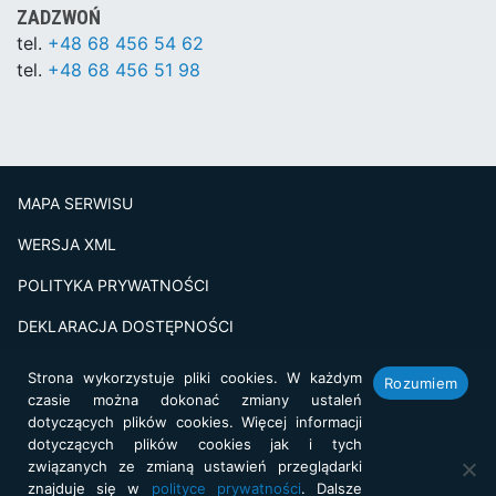
ZADZWOŃ
tel.
+48 68 456 54 62
tel.
+48 68 456 51 98
MAPA SERWISU
WERSJA XML
POLITYKA PRYWATNOŚCI
DEKLARACJA DOSTĘPNOŚCI
BADANIE SATSFAKCJI KLIENTA
Strona wykorzystuje pliki cookies. W każdym
Rozumiem
czasie można dokonać zmiany ustaleń
Projekt i realizacja:
netkoncept.com
dotyczących plików cookies. Więcej informacji
dotyczących plików cookies jak i tych
związanych ze zmianą ustawień przeglądarki
znajduje się w
polityce prywatności
. Dalsze