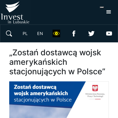
S
×
Wyszukaj w serwisie
PL
EN
„Zostań dostawcą wojsk
amerykańskich
stacjonujących w Polsce”