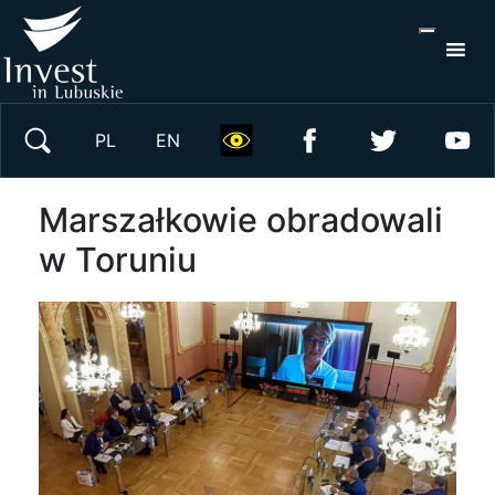
S
×
Wyszukaj w serwisie
PL
EN
Marszałkowie obradowali
w Toruniu