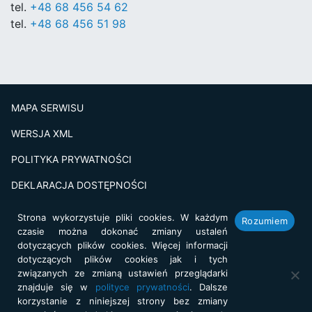
tel.
+48 68 456 54 62
tel.
+48 68 456 51 98
MAPA SERWISU
WERSJA XML
POLITYKA PRYWATNOŚCI
DEKLARACJA DOSTĘPNOŚCI
BADANIE SATSFAKCJI KLIENTA
Strona wykorzystuje pliki cookies. W każdym
Rozumiem
czasie można dokonać zmiany ustaleń
Projekt i realizacja:
netkoncept.com
dotyczących plików cookies. Więcej informacji
dotyczących plików cookies jak i tych
związanych ze zmianą ustawień przeglądarki
znajduje się w
polityce prywatności
. Dalsze
korzystanie z niniejszej strony bez zmiany