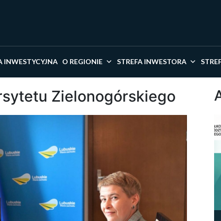
kaj w serwisie
A INWESTYCYJNA
O REGIONIE
STREFA INWESTORA
STRE
sytetu Zielonogórskiego