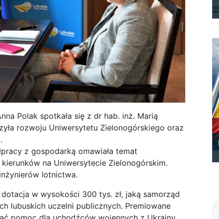
nna Polak spotkała się z dr hab. inż. Marią
yła rozwoju Uniwersytetu Zielonogórskiego oraz
.
ółpracy z gospodarką omawiała temat
kierunków na Uniwersytecie Zielonogórskim.
inżynierów lotnictwa.
dotacja w wysokości 300 tys. zł, jaką samorząd
h lubuskich uczelni publicznych. Premiowane
niać pomoc dla uchodźców wojennych z Ukrainy.