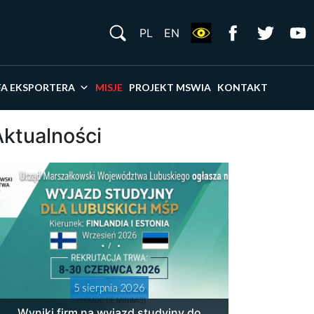
S
PL
EN
×
FA EKSPORTERA
MISJE
PROJEKT MSWIA
KONTAKT
Aktualności
5 sierpnia 2026
Wyniki firm na wyjazd studyjny do