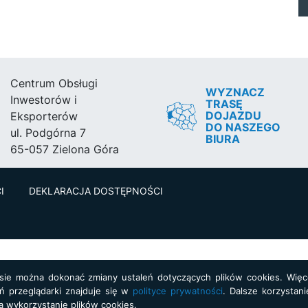
Centrum Obsługi
WYZNACZ
Inwestorów i
TRASĘ
DOJAZDU
Eksporterów
DO NASZEGO
ul. Podgórna 7
BIURA
65-057 Zielona Góra
I
DEKLARACJA DOSTĘPNOŚCI
asie można dokonać zmiany ustaleń dotyczących plików cookies. Więce
ń przeglądarki znajduje się w
polityce prywatności
. Dalsze korzystani
a wykorzystanie plików cookies.