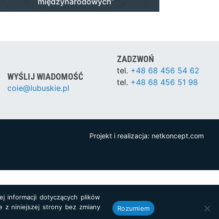
międzynarodowych”
ZADZWOŃ
tel.
+48 68 456 54 62
WYŚLIJ WIADOMOŚĆ
tel.
+48 68 456 51 98
coie@lubuskie.pl
Projekt i realizacja:
netkoncept.com
j informacji dotyczących plików
e z niniejszej strony bez zmiany
Rozumiem