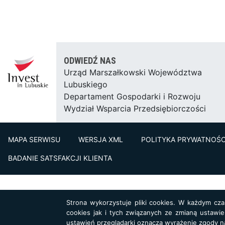
ODWIEDŹ NAS
Urząd Marszałkowski Województwa
Lubuskiego
Departament Gospodarki i Rozwoju
Wydział Wsparcia Przedsiębiorczości
MAPA SERWISU
WERSJA XML
POLITYKA PRYWATNOŚC
BADANIE SATSFAKCJI KLIENTA
Strona wykorzystuje pliki cookies. W każdym cz
cookies jak i tych związanych ze zmianą ustawie
ustawień przeglądarki oznacza wyrażenie zgody n