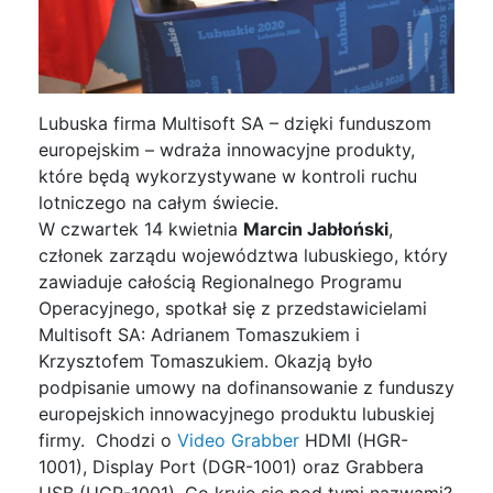
Lubuska firma Multisoft SA – dzięki funduszom
europejskim – wdraża innowacyjne produkty,
które będą wykorzystywane w kontroli ruchu
lotniczego na całym świecie.
W czwartek 14 kwietnia
Marcin Jabłoński
,
członek zarządu województwa lubuskiego, który
zawiaduje całością Regionalnego Programu
Operacyjnego, spotkał się z przedstawicielami
Multisoft SA: Adrianem Tomaszukiem i
Krzysztofem Tomaszukiem. Okazją było
podpisanie umowy na dofinansowanie z funduszy
europejskich innowacyjnego produktu lubuskiej
firmy. Chodzi o
Video Grabber
HDMI (HGR-
1001), Display Port (DGR-1001) oraz Grabbera
USB (UGR-1001). Co kryje się pod tymi nazwami?