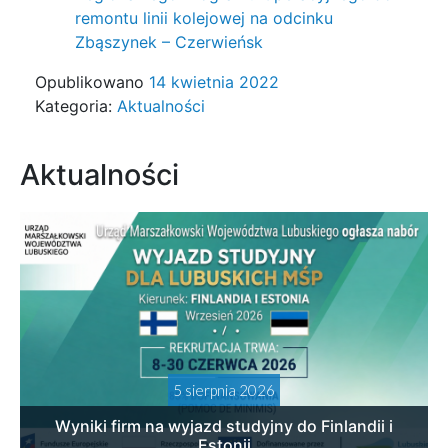
remontu linii kolejowej na odcinku
Zbąszynek – Czerwieńsk
Opublikowano
14 kwietnia 2022
Kategoria:
Aktualności
Aktualności
5 sierpnia 2026
Wyniki firm na wyjazd studyjny do Finlandii i
Estonii