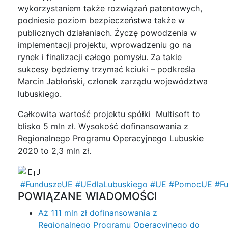
wykorzystaniem także rozwiązań patentowych,
podniesie poziom bezpieczeństwa także w
publicznych działaniach. Życzę powodzenia w
implementacji projektu, wprowadzeniu go na
rynek i finalizacji całego pomysłu. Za takie
sukcesy będziemy trzymać kciuki – podkreśla
Marcin Jabłoński, członek zarządu województwa
lubuskiego.
Całkowita wartość projektu spółki Multisoft to
blisko 5 mln zł. Wysokość dofinansowania z
Regionalnego Programu Operacyjnego Lubuskie
2020 to 2,3 mln zł.
#FunduszeUE
#UEdlaLubuskiego
#UE
#PomocUE
#Fu
POWIĄZANE WIADOMOŚCI
Aż 111 mln zł dofinansowania z
Regionalnego Programu Operacyjnego do