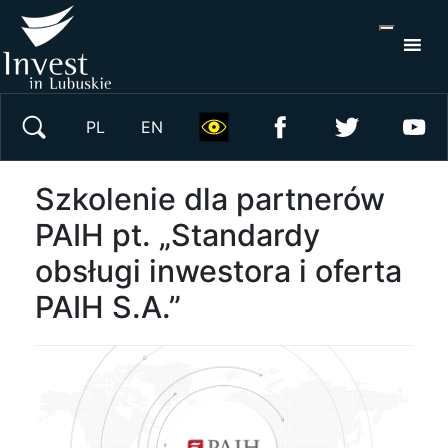
S
×
Wyszukaj w serwisie
PL
EN
Szkolenie dla partnerów
PAIH pt. „Standardy
obsługi inwestora i oferta
PAIH S.A.”