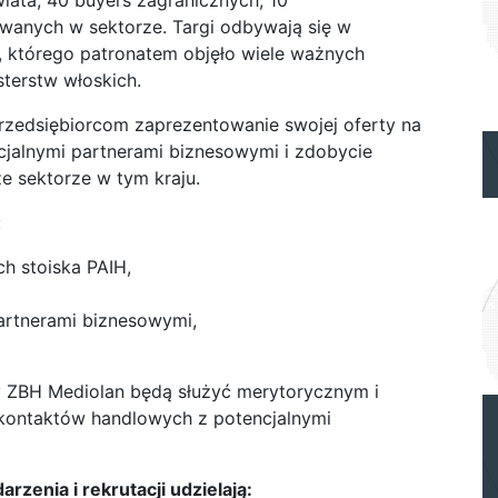
iata, 40 buyers zagranicznych, 10
anych w sektorze. Targi odbywają się w
j, którego patronatem objęło wiele ważnych
sterstw włoskich.
rzedsiębiorcom zaprezentowanie swojej oferty na
cjalnymi partnerami biznesowymi i zdobycie
 sektorze w tym kraju.
:
h stoiska PAIH,
artnerami biznesowymi,
cy ZBH Mediolan będą służyć merytorycznym i
ontaktów handlowych z potencjalnymi
zenia i rekrutacji udzielają: