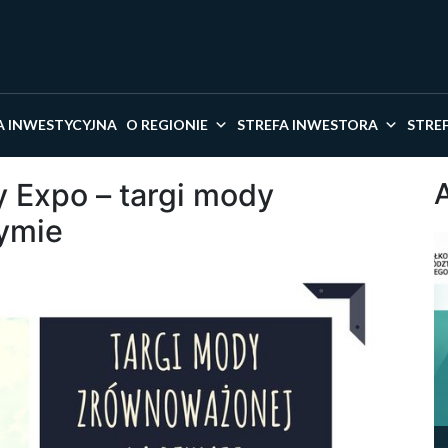
kaj w serwisie
A INWESTYCYJNA
O REGIONIE
STREFA INWESTORA
STRE
ty Expo – targi mody
ymie