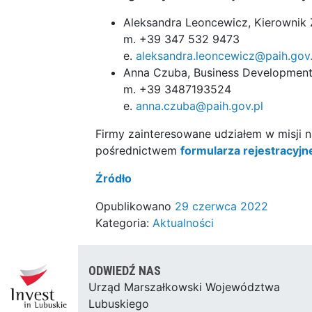
Aleksandra Leoncewicz, Kierownik
m. +39 347 532 9473
e.
aleksandra.leoncewicz@paih.gov.
Anna Czuba, Business Developmen
m. +39 3487193524
e.
anna.czuba@paih.gov.pl
Firmy zainteresowane udziałem w misji n
pośrednictwem
formularza rejestracyj
Źródło
Opublikowano
29 czerwca 2022
Kategoria:
Aktualności
ODWIEDŹ NAS
Urząd Marszałkowski Województwa
Lubuskiego