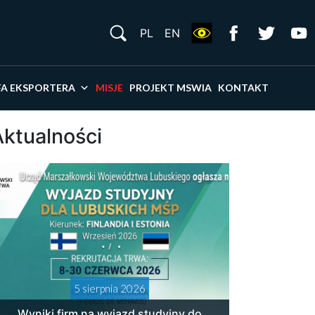
S
PL
EN
×
FA EKSPORTERA
MISJE
PROJEKT MSWIA
KONTAKT
Aktualności
5 sierpnia 2026
Wyniki firm na wyjazd studyjny do