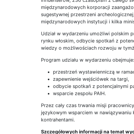
influenserów, 236 czasopism z całego św
międzynarodowych korporacji zaangażow
sugestywnej przestrzeni archeologiczne
międzynarodowych instytucji i kilka mini
Udział w wydarzeniu umożliwi polskim p
rynku włoskim, odbycie spotkań z poten
wiedzy o możliwościach rozwoju w tymże
Program udziału w wydarzeniu obejmuje
przestrzeń wystawienniczą w ramac
zapewnienie wejściówek na targi,
odbycie spotkań z potencjalnymi p
wsparcie zespołu PAIH.
Przez cały czas trwania misji pracowni
językowym wsparciem w nawiązywaniu k
kontrahentami.
Szczegółowych informacji na temat wydar