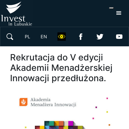
S
×
Wyszukaj w serwisie
PL
EN
Rekrutacja do V edycji
Akademii Menadżerskiej
Innowacji przedłużona.