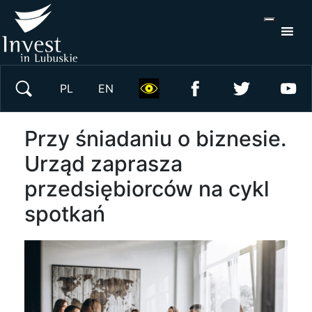
S
×
Wyszukaj w serwisie
PL
EN
Przy śniadaniu o biznesie.
Urząd zaprasza
przedsiębiorców na cykl
spotkań