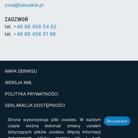
coie@lubuskie.pl
ZADZWOŃ
tel.
+48 68 456 54 62
tel.
+48 68 456 51 98
MAPA SERWISU
WERSJA XML
POLITYKA PRYWATNOŚCI
DEKLARACJA DOSTĘPNOŚCI
BADANIE SATSFAKCJI KLIENTA
Strona wykorzystuje pliki cookies. W każdym
Rozumiem
czasie można dokonać zmiany ustaleń
Projekt i realizacja:
netkoncept.com
dotyczących plików cookies. Więcej informacji