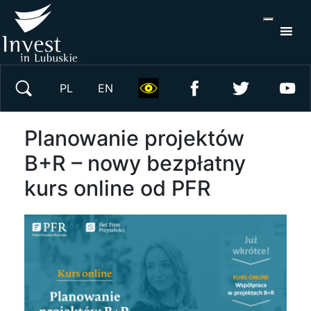
S
×
Wyszukaj w serwisie
PL
EN
Planowanie projektów
B+R – nowy bezpłatny
kurs online od PFR