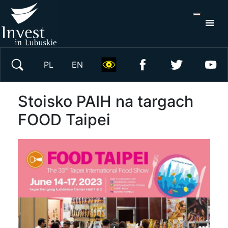
S
×
Wyszukaj w serwisie
PL
EN
Stoisko PAIH na targach
FOOD Taipei