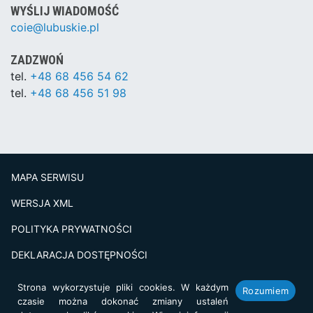
WYŚLIJ WIADOMOŚĆ
coie@lubuskie.pl
ZADZWOŃ
tel.
+48 68 456 54 62
tel.
+48 68 456 51 98
MAPA SERWISU
WERSJA XML
POLITYKA PRYWATNOŚCI
DEKLARACJA DOSTĘPNOŚCI
BADANIE SATSFAKCJI KLIENTA
Strona wykorzystuje pliki cookies. W każdym
Rozumiem
czasie można dokonać zmiany ustaleń
Projekt i realizacja:
netkoncept.com