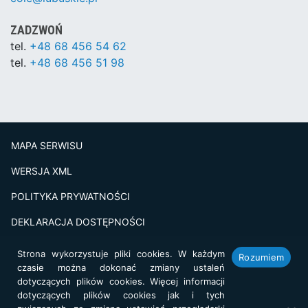
ZADZWOŃ
tel.
+48 68 456 54 62
tel.
+48 68 456 51 98
MAPA SERWISU
WERSJA XML
POLITYKA PRYWATNOŚCI
DEKLARACJA DOSTĘPNOŚCI
BADANIE SATSFAKCJI KLIENTA
Strona wykorzystuje pliki cookies. W każdym
Rozumiem
czasie można dokonać zmiany ustaleń
Projekt i realizacja:
netkoncept.com
dotyczących plików cookies. Więcej informacji
dotyczących plików cookies jak i tych