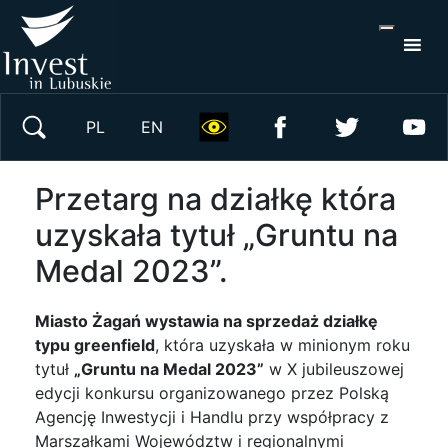
S
×
Wyszukaj w serwisie
PL
EN
Przetarg na działkę która
uzyskała tytuł „Gruntu na
Medal 2023”.
Miasto Żagań wystawia na sprzedaż działkę
typu greenfield
, która uzyskała w minionym roku
tytuł
„Gruntu na Medal 2023”
w X jubileuszowej
edycji konkursu organizowanego przez Polską
Agencję Inwestycji i Handlu przy współpracy z
Marszałkami Województw i regionalnymi