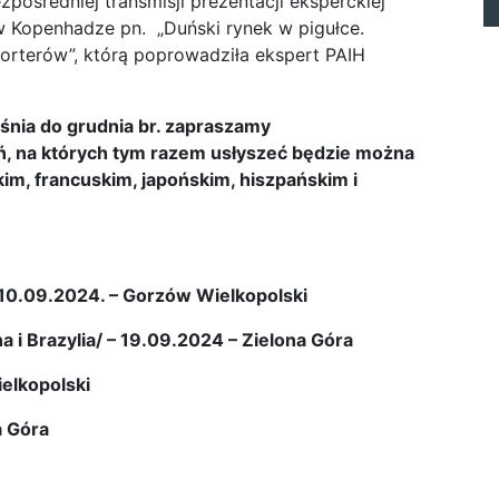
zpośredniej transmisji prezentacji eksperckiej
 Kopenhadze pn. „Duński rynek w pigułce.
orterów”, którą poprowadziła ekspert PAIH
eśnia do grudnia br. zapraszamy
ń, na których tym razem usłyszeć będzie można
im, francuskim, japońskim, hiszpańskim i
– 10.09.2024. – Gorzów Wielkopolski
i Brazylia/ – 19.09.2024 – Zielona Góra
ielkopolski
a Góra