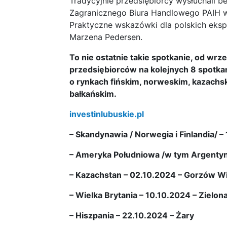
Tradycyjnie przedsiębiorcy wysłuchali be
Zagranicznego Biura Handlowego PAIH w
Praktyczne wskazówki dla polskich eksp
Marzena Pedersen.
To nie ostatnie takie spotkanie, od wrz
przedsiębiorców na kolejnych 8 spotka
o rynkach fińskim, norweskim, kazachsk
bałkańskim.
investinlubuskie.pl
– Skandynawia / Norwegia i Finlandia/ 
– Ameryka Południowa /w tym Argentyna 
– Kazachstan – 02.10.2024 – Gorzów W
– Wielka Brytania – 10.10.2024 – Zielon
– Hiszpania – 22.10.2024 – Żary