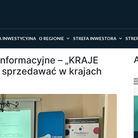
kaj w serwisie
A INWESTYCYJNA
O REGIONIE
STREFA INWESTORA
STRE
informacyjne – „KRAJE
k sprzedawać w krajach