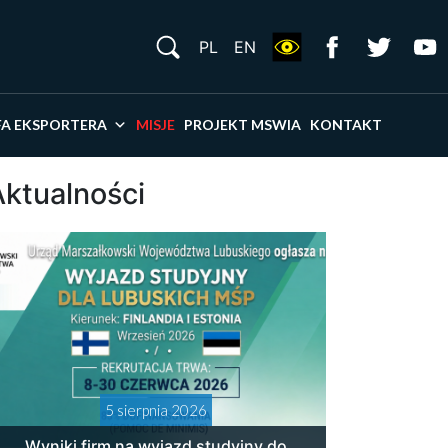
S
PL
EN
×
FA EKSPORTERA
MISJE
PROJEKT MSWIA
KONTAKT
Aktualności
5 sierpnia 2026
Wyniki firm na wyjazd studyjny do