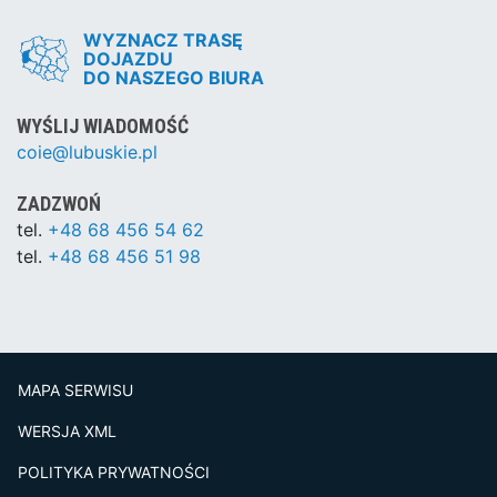
WYZNACZ TRASĘ
DOJAZDU
DO NASZEGO BIURA
WYŚLIJ WIADOMOŚĆ
coie@lubuskie.pl
ZADZWOŃ
tel.
+48 68 456 54 62
tel.
+48 68 456 51 98
MAPA SERWISU
WERSJA XML
POLITYKA PRYWATNOŚCI