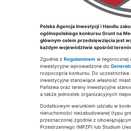
Polska Agencja Inwestycji i Handlu zak
ogólnopolskiego konkursu Grunt na Med
głównym celem przedsięwzięcia jest wy
każdym województwie spośród terenów 
Zgodnie z
Regulaminem
w tegorocznej 
inwestycyjne wprowadzone do
Generato
rozpoczęcia konkursu. Do uczestnictwa 
inwestycyjne stanowiące własność miast
Państwa oraz tereny inwestycyjne stano
a także jednostek organizacyjnych niep
Dodatkowym warunkiem udziału w konkur
nieruchomości niezabudowanej (typu green
przeznaczonej zgodnie z obowiązując
Przestrzennego (MPZP) lub Studium Uw