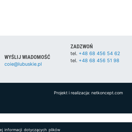
ZADZWOŃ
tel.
+48 68 456 54 62
WYŚLIJ WIADOMOŚĆ
tel.
+48 68 456 51 98
coie@lubuskie.pl
Projekt i realizacja:
netkoncept.com
j informacji dotyczących plików