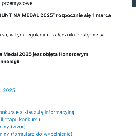
e przemysłowe.
GRUNT NA MEDAL 2025” rozpocznie się 1 marca
su, w tym regulamin i załączniki dostępne są
na Medal 2025 jest objęta Honorowym
hnologii
al 2025
onkursie z klauzulą informacyjną
II etapu konkursu
miny (wzór)
miny (formularz do wypełnienia)