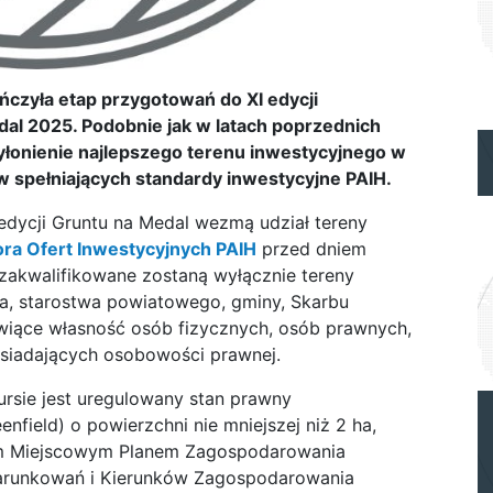
ończyła etap przygotowań do XI edycji
al 2025. Podobnie jak w latach poprzednich
łonienie najlepszego terenu inwestycyjnego w
spełniających standardy inwestycyjne PAIH.
edycji Gruntu na Medal wezmą udział tereny
ra Ofert Inwestycyjnych PAIH
przed dniem
zakwalifikowane zostaną wyłącznie tereny
a, starostwa powiatowego, gminy, Skarbu
wiące własność osób fizycznych, osób prawnych,
osiadających osobowości prawnej.
sie jest uregulowany stan prawny
field) o powierzchni nie mniejszej niż 2 ha,
ym Miejscowym Planem Zagospodarowania
arunkowań i Kierunków Zagospodarowania