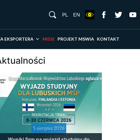
S
PL
EN
×
FA EKSPORTERA
MISJE
PROJEKT MSWIA
KONTAKT
Aktualności
5 sierpnia 2026
Wyniki firm na wyjazd studyjny do