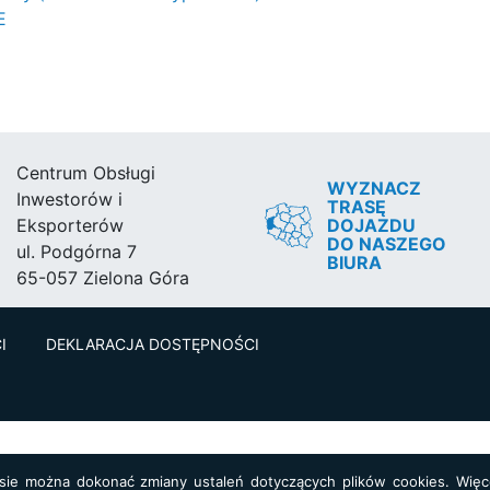
E
Centrum Obsługi
WYZNACZ
Inwestorów i
TRASĘ
DOJAZDU
Eksporterów
DO NASZEGO
ul. Podgórna 7
BIURA
65-057 Zielona Góra
I
DEKLARACJA DOSTĘPNOŚCI
asie można dokonać zmiany ustaleń dotyczących plików cookies. Więce