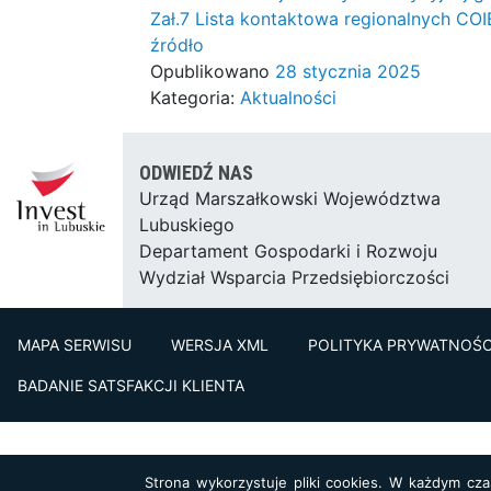
Zał.7 Lista kontaktowa regionalnych COI
źródło
Opublikowano
28 stycznia 2025
Kategoria:
Aktualności
ODWIEDŹ NAS
Urząd Marszałkowski Województwa
Lubuskiego
Departament Gospodarki i Rozwoju
Wydział Wsparcia Przedsiębiorczości
MAPA SERWISU
WERSJA XML
POLITYKA PRYWATNOŚC
BADANIE SATSFAKCJI KLIENTA
Strona wykorzystuje pliki cookies. W każdym cz