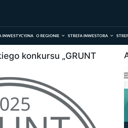
kaj w serwisie
A INWESTYCYJNA
O REGIONIE
STREFA INWESTORA
STRE
skiego konkursu „GRUNT