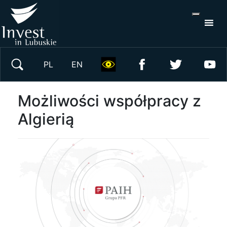
S
×
Wyszukaj w serwisie
PL
EN
Możliwości współpracy z
Algierią